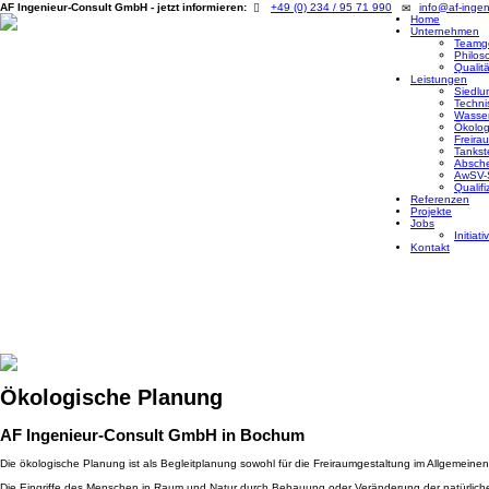
AF Ingenieur-Consult GmbH - jetzt informieren:
+49 (0) 234 / 95 71 990
info@af-ingen
Home
Unternehmen
Teamg
Philos
Qualit
Leistungen
Siedlu
Techni
Wasser
Ökolog
Freira
Tankst
Absche
AwSV-S
Qualif
Referenzen
Projekte
Jobs
Initiativ
Kontakt
HOME
UNTERNEHMEN
TEAMGEIST & KNOW HOW
P
TECHNISCHE QUARANTÄNEFLÄCHEN (E-MOBILITÄT)
WASSE
AWSV-SACHVERSTÄNDIGER - WASSERGEFÄHRDENDE STOFFE -
Ökologische Planung
AF Ingenieur-Consult GmbH in Bochum
Die ökologische Planung ist als Begleitplanung sowohl für die Freiraumgestaltung im Allgemeinen 
Die Eingriffe des Menschen in Raum und Natur durch Bebauung oder Veränderung der natürliche