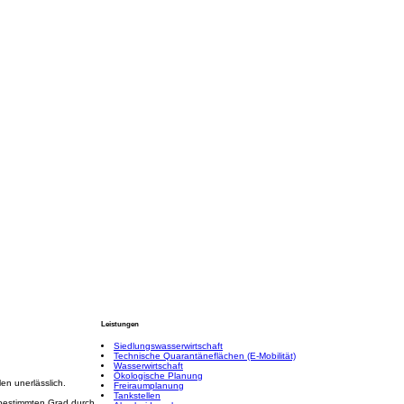
DLUNGSWASSERWIRTSCHAFT
NG
TANKSTELLEN
ABSCHEIDERANLAGEN
PROJEKTE
JOBS
INITIATIV
KONTAKT
Leistungen
Siedlungswasserwirtschaft
Technische Quarantäneflächen (E-Mobilität)
Wasserwirtschaft
Ökologische Planung
en unerlässlich.
Freiraumplanung
Tankstellen
 bestimmten Grad durch