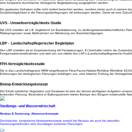
eine kompetent durchdachte ökologische Begleitplanung ausgeglichen werden.
Ein geplantes Vorhaben sollte nicht isoliert betrachtet werden, sondern immer auch in seinem r
Sozialverträglichkeit in die Planungsüberlegungen mit einbezogen werden. Damit wir eine Zukunf
UVS - Umweltverträglichkeits-Studie
Die UVS erstellen wir z.B. begleitend zur Bauleitplanung, zu siedlungswasserwirtschaftlichen
Risikoprognosen sowie Maßnahmen zur Minderung von Beeinträchtigungen.
LBP - ­ Landschaftspflegerischer Begleitplan
Den LBP erstellen wir im Zusammenhang mit Fachplanungen. Er beinhaltet neben der Zustandsa
Kompensationsmaßnahmen und wird von uns mittels des LAP's (Landschaftspflegerischer Ausführ
FFH-Verträglichkeitsstudie
Die in das Landschaftsgesetz NRW eingeflossene Flora-Fauna-Habitat-Richtlinie (Richtlinie 92/
Erfahrungen bei ökologischen Planungen befähigen uns, eine kritische Prüfung der Verträglichk
Biotop-Entwicklungskonzept
Der Erhalt natürlicher Vegetation und Gewässer ist eine der derzeit wichtigsten Aufgaben unser
lenkenden Planung. Besonders in Ballungszentren bieten Biotope den Bürgern existenzielle Nat
Siedlungs- und Wasserwirtschaft
Neubau & Sanierung: Abwasserkonzepte
Durchdachte, kompetente Abwasserkonzepte sowohl bei Neubau als auch bei aktuellen
Sanierungsmethoden sind Grundlagen konkreter Planungen.