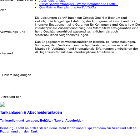
Abscheideranlagen
AwSV-Sachverständiger - Wassergefährdende Stoffe -
Qualifizierte Fachplanung AwSV (DWA)
seine
Die Leistungen der AF Ingenieur-Consult GmbH in Bochum sind
vielfältig. Die langjährige Erfahrung der AF Ingenieur-Consult und das
intensive Engagement sind Garanten für Kompetenz und Know-how. Die
interdisziplinäre Zusammensetzung des Mitarbeiterteams garantiert eine
hohe Qualität, sowohl bei wasserwirtschaftlichen als auch
 Auswirkungs- und
städtebaulichen Aufgabenstellungen.
Das Engagement im wissenschaftlichen Bereich, bei Veranstaltungen,
Vorträgen, dem Verfassen von Fachpublikationen, sowie eine aktive
Mitarbeit in Verbänden und internationale Erfahrungen ermöglichen der
AF Ingenieur-Consult eine interdisziplinäre Arbeitsweise.
ichs- und
. Unsere langjährigen
hutzes und der
Tankanlagen & Abscheideranlagen
Tankstellen und -anlagen, Behälter, Tanks, Abscheider
Beratung - Steht an erster Stelle! Gerne steht Ihnen unser Expertenteam zur Seite und hilft bei
Fragen rund um den Tank!