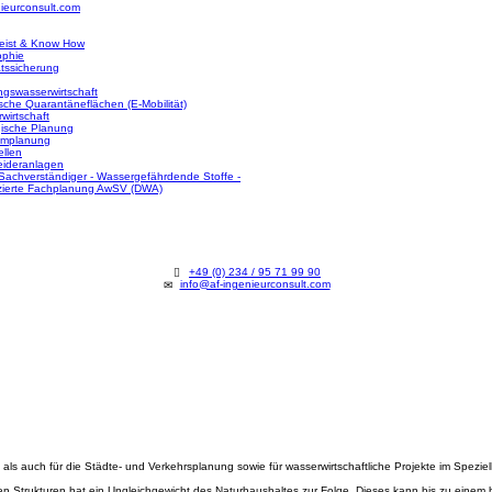
ieurconsult.com
eist & Know How
ophie
ätssicherung
ngswasserwirtschaft
sche Quarantäneflächen (E-Mobilität)
wirtschaft
ische Planung
umplanung
ellen
ideranlagen
achverständiger - Wassergefährdende Stoffe -
izierte Fachplanung AwSV (DWA)
+49 (0) 234 / 95 71 99 90
info@af-ingenieurconsult.com
HILOSOPHIE
QUALITÄTSSICHERUNG
LEISTUNGEN
SIE
RWIRTSCHAFT
ÖKOLOGISCHE PLANUNG
FREIRAUMPLANU
QUALIFIZIERTE FACHPLANUNG AWSV (DWA)
REFERENZEN
als auch für die Städte- und Verkehrsplanung sowie für wasserwirtschaftliche Projekte im Speziell
n Strukturen hat ein Ungleichgewicht des Naturhaushaltes zur Folge. Dieses kann bis zu einem