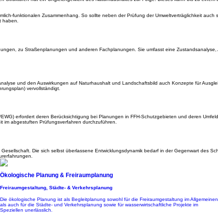
äumlich-funktionalen Zusammenhang. So sollte neben der Prüfung der Umweltverträglichkeit auch 
t haben.
 Planungen, zu Straßenplanungen und anderen Fachplanungen. Sie umfasst eine Zustandsanalyse,
nalyse und den Auswirkungen auf Naturhaushalt und Landschaftsbild auch Konzepte für Ausgle
ungsplan) vervollständigt.
43/EWG) erfordert deren Berücksichtigung bei Planungen in FFH-Schutzgebieten und deren Umfeld
eit im abgestuften Prüfungsverfahren durchzuführen.
er Gesellschaft. Die sich selbst überlassene Entwicklungsdynamik bedarf in der Gegenwart des Sc
urerfahrungen.
Ökologische Planung & Freiraumplanung
Freiraumgestaltung, Städte- & Verkehrsplanung
Die ökologische Planung ist als Begleitplanung sowohl für die Freiraumgestaltung im Allgemeinen
als auch für die Städte- und Verkehrsplanung sowie für wasserwirtschaftliche Projekte im
Speziellen unerlässlich.