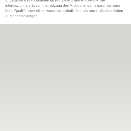
Engagement sind Garanten für Kompetenz und Know-how. Die
interdisziplinäre Zusammensetzung des Mitarbeiterteams garantiert eine
hohe Qualität, sowohl bei wasserwirtschaftlichen als auch städtebaulichen
Aufgabenstellungen.